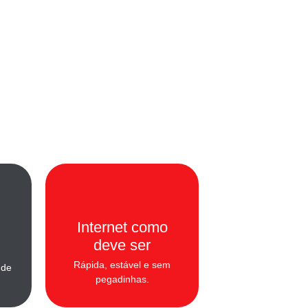
Internet como
m
deve ser​
Rápida, estável e sem
 de
pegadinhas.