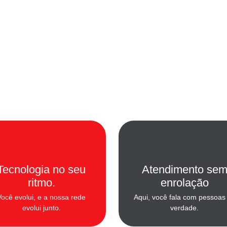
Tecnologia no seu
Atendimento se
ritmo.
enrolação​
Você evolui, e a nossa rede
Aqui, você fala com pessoas
evolui junto.
verdade.