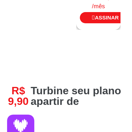
/mês
1
ASSINAR
R$
Turbine seu plano
9,90
apartir de