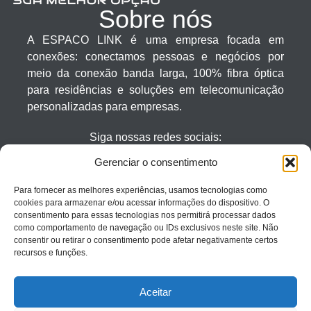
Sobre nós
A ESPACO LINK é uma empresa focada em
conexões: conectamos pessoas e negócios por
meio da conexão banda larga, 100% fibra óptica
para residências e soluções em telecomunicação
personalizadas para empresas.
Siga nossas redes sociais:
Gerenciar o consentimento
(11) 4116 2953
Para fornecer as melhores experiências, usamos tecnologias como
(11) 4116 2953
cookies para armazenar e/ou acessar informações do dispositivo. O
Seg - Sab: 08:00 às 21:00
consentimento para essas tecnologias nos permitirá processar dados
como comportamento de navegação ou IDs exclusivos neste site. Não
Atendimento
consentir ou retirar o consentimento pode afetar negativamente certos
recursos e funções.
Como chegar ?
Aceitar