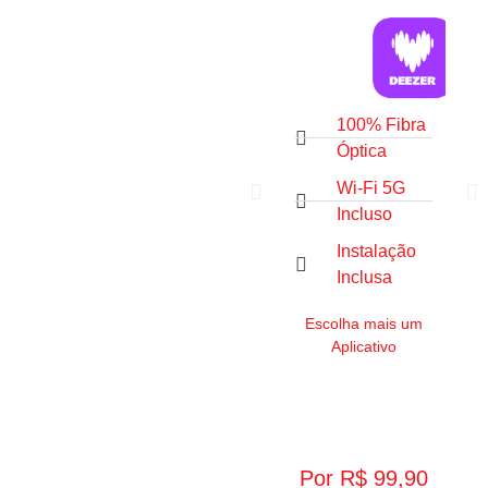
100% Fibra
Confira
Óptica
nossos
Wi-Fi 5G
Incluso
planos
Instalação
Inclusa
Escolha mais um
Es
Aplicativo
Por R$ 99,90